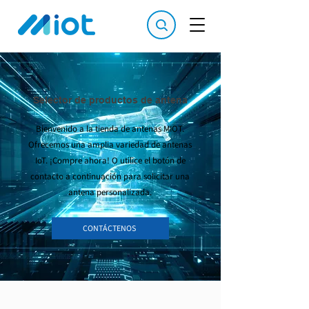
Selector de productos de antena
Bienvenido a la tienda de antenas MIOT.
Ofrecemos una amplia variedad de antenas
IoT. ¡Compre ahora! O utilice el botón de
contacto a continuación para solicitar una
antena personalizada.
CONTÁCTENOS