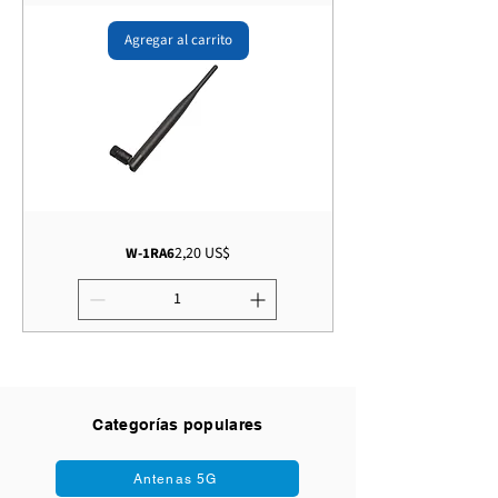
Agregar al carrito
Precio
2,20 US$
W-1RA6
Categorías populares
Antenas 5G