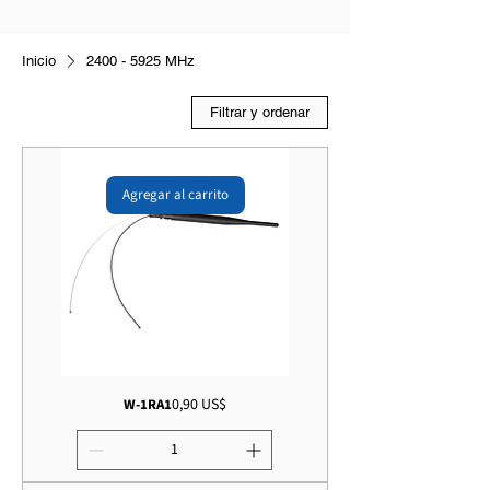
Inicio
2400 - 5925 MHz
Filtrar y ordenar
Agregar al carrito
Precio
0,90 US$
W-1RA1