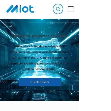
Selector de productos de antena
Bienvenido a la tienda de antenas MIOT.
Ofrecemos una amplia variedad de antenas
IoT. ¡Compre ahora! O utilice el botón de
contacto a continuación para solicitar una
antena personalizada.
CONTÁCTENOS