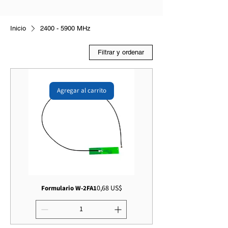
Inicio
2400 - 5900 MHz
Filtrar y ordenar
Agregar al carrito
Precio
0,68 US$
Formulario W-2FA1