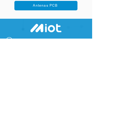
Antenas PCB
info@miotsolutions.com
Live Chat
COMPAÑÍA
Sobre nosotros
Contáctenos
Noticias y eventos
Noticias y eventos
SOLUCIONES
Soluciones de PCB
Soluciones de PCB
ODM/EMS
Antenas personalizadas
Soluciones de PCB
COMPAÑÍA
PRODUCT