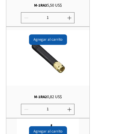
Precio
5,50 US$
M-1RA3
Agregar al carrito
Precio
0,82 US$
M-1RA2
Agregar al carrito