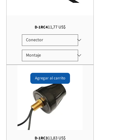
Precio
11,77 US$
D-1RC4
Agregar al carrito
Precio
11,83 US$
D-1RC3