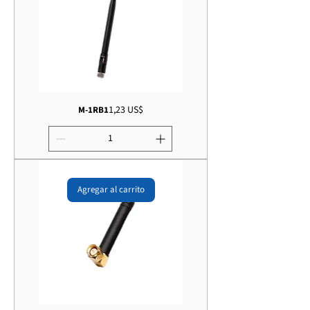
Precio
1,23 US$
M-1RB1
Agregar al carrito