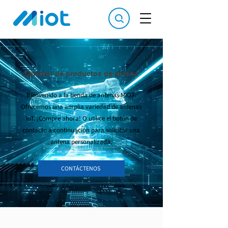
Selector de productos de antena
Bienvenido a la tienda de antenas MIOT.
Ofrecemos una amplia variedad de antenas
IoT. ¡Compre ahora! O utilice el botón de
contacto a continuación para solicitar una
antena personalizada.
CONTÁCTENOS