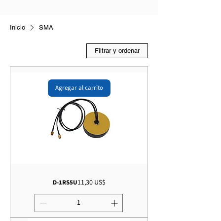
Inicio
SMA
Filtrar y ordenar
Agregar al carrito
Precio
11,30 US$
D-1RS5U