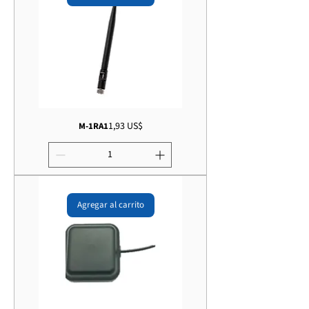
Precio
1,93 US$
M-1RA1
Agregar al carrito