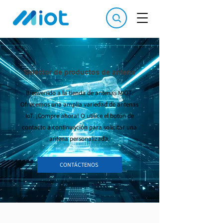
Selector de productos de antena
Bienvenido a la tienda de antenas MIOT.
Ofrecemos una amplia variedad de antenas
IoT. ¡Compre ahora! O utilice el botón de
contacto a continuación para solicitar una
antena personalizada.
CONTÁCTENOS