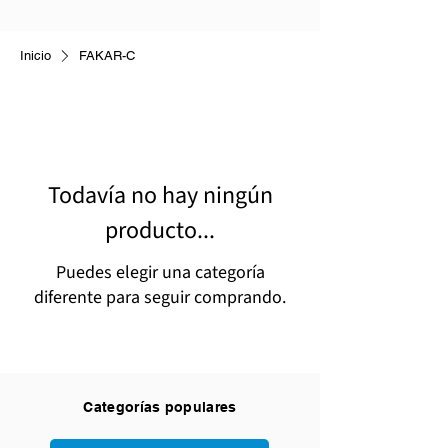
Inicio
FAKAR-C
Todavía no hay ningún
producto...
Puedes elegir una categoría
diferente para seguir comprando.
Categorías populares