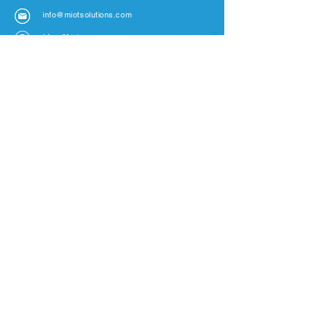
info@miotsolutions.com
Live Chat
COMPAÑÍA
Sobre nosotros
Contáctenos
Noticias y eventos
Noticias y eventos
SOLUCIONES
Soluciones de PCB
Soluciones de PCB
ODM/EMS
Antenas personalizadas
Soluciones de PCB
COMPAÑÍA
PRODUCT
OS
Antenas 4G
Antenas 5G
Antenas GNSS
Antenas WiFi/BT