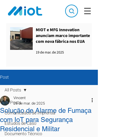
MIOT e MFG Innovation
anunciam marco importante
com nova fábrica nos EUA
19 de mar. de 2025
Post
All Posts
Vincent
All Posts
26 de mar. de 2025
Solução de Alarme de Fumaça
Comunicados de Imprensa
com IoT para Segurança
Estudos de Caso
Residencial e Militar
Documento Técnico