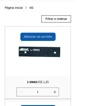
Página inicial
4G
Filtrar e ordenar
Adicionar ao carrinho
Preço
US$ 1,35
L-5MA3