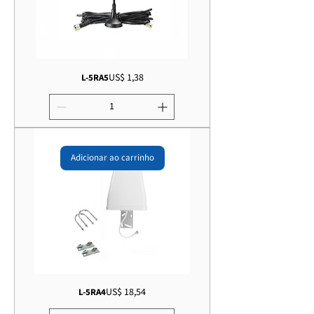
Preço
US$ 1,38
L-5RA5
Adicionar ao carrinho
Preço
US$ 18,54
L-5RA4