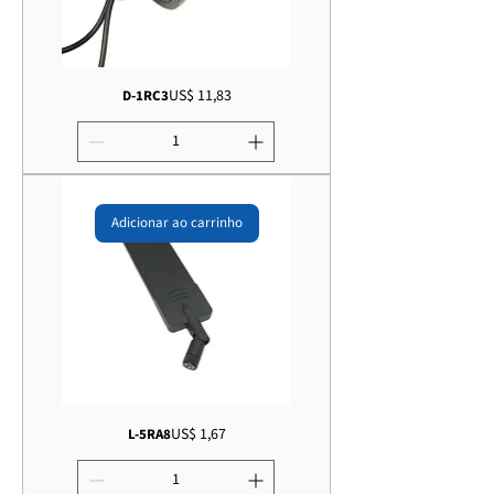
Preço
US$ 11,83
D-1RC3
Adicionar ao carrinho
Preço
US$ 1,67
L-5RA8