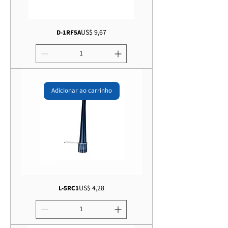
Preço
US$ 9,67
D-1RF5A
Adicionar ao carrinho
Preço
US$ 4,28
L-5RC1