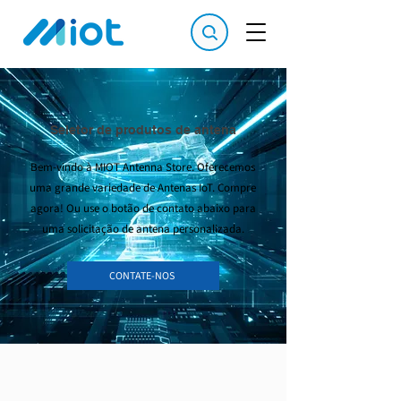
Seletor de produtos de antena
Bem-vindo à MIOT Antenna Store. Oferecemos
uma grande variedade de Antenas IoT. Compre
agora! Ou use o botão de contato abaixo para
uma solicitação de antena personalizada.
CONTATE-NOS