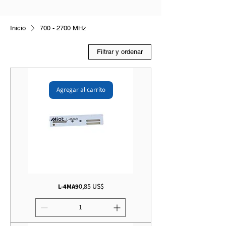
Inicio
700 - 2700 MHz
Filtrar y ordenar
Agregar al carrito
Precio
0,85 US$
L-4MA9