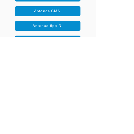
Antenas SMA
Antenas tipo N
Antenas U.FL
Antenas PCB
info@miotsolutions.com
Live Chat
COMPAÑÍA
Sobre nosotros
Contáctenos
Noticias y eventos
Noticias y eventos