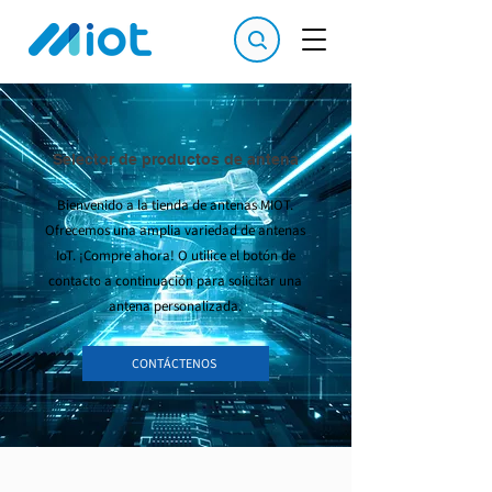
Selector de productos de antena
Bienvenido a la tienda de antenas MIOT.
Ofrecemos una amplia variedad de antenas
IoT. ¡Compre ahora! O utilice el botón de
contacto a continuación para solicitar una
antena personalizada.
CONTÁCTENOS