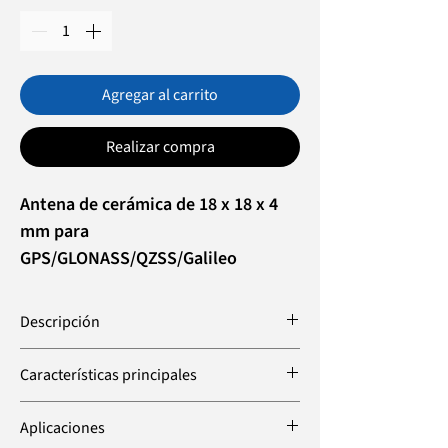
Agregar al carrito
Realizar compra
Antena de cerámica de 18 x 18 x 4
mm para
GPS/GLONASS/QZSS/Galileo
Descripción
El soporte de superficie cerámico para
Características principales
GPS/GLONASS/QZSS/Galileo (G-2RE2)
está diseñado con un alto grado de
Alta ganancia
Aplicaciones
estándares para la conectividad de
Tamaño compacto y perfil bajo