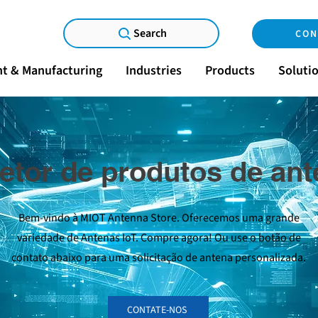
Search
CON
t & Manufacturing
Industries
Products
Soluti
etor de produtos de an
Bem-vindo à MIOT Antenna Store. Oferecemos uma grande
variedade de Antenas IoT. Compre agora! Ou use o botão de
contato abaixo para uma solicitação de antena personalizada.
CONTATE-NOS