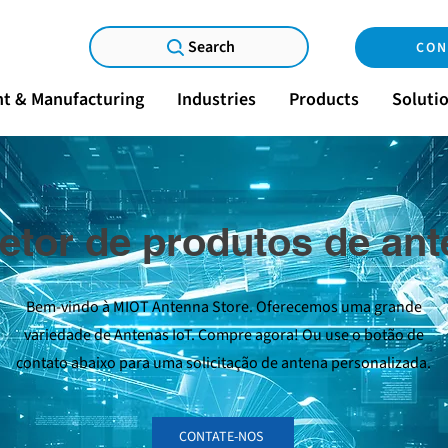
Search
CON
t & Manufacturing
Industries
Products
Soluti
etor de produtos de an
Bem-vindo à MIOT Antenna Store. Oferecemos uma grande
variedade de Antenas IoT. Compre agora! Ou use o botão de
contato abaixo para uma solicitação de antena personalizada.
CONTATE-NOS