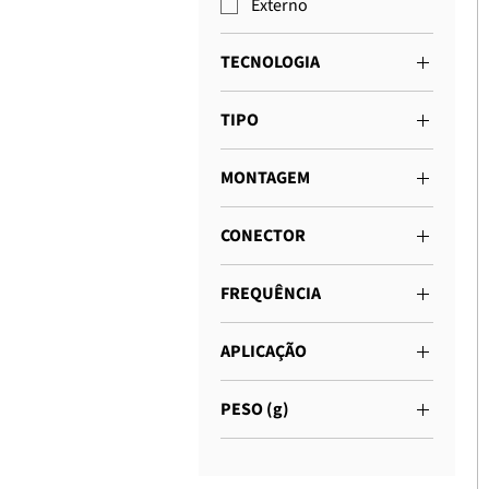
Externo
TECNOLOGIA
2G/3G/ISM
TIPO
Chicote fixo
MONTAGEM
Conector
CONECTOR
Magnético
SMA
FREQUÊNCIA
433 MHz
APLICAÇÃO
Portais
PESO (g)
Rádios
50 - 100
Agricultura Inteligente
Transporte