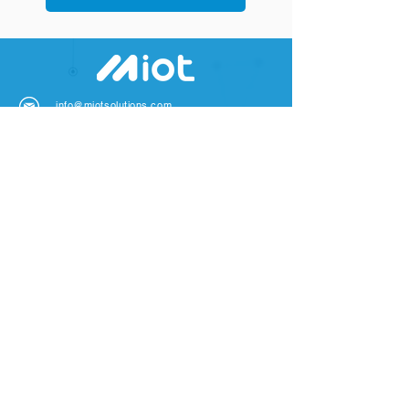
info@miotsolutions.com
Live Chat
EMPRESA
Sobre nós
Contate-nos
Notícias e Eventos
Notícias e Eventos
SOLUÇÕES
Soluções de PCB
Soluções de PCB
ODM / EMS
Antenas Personalizadas
Soluções de PCB
EMPRESA
PRODUTO
S