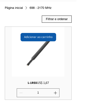
Página inicial
698 - 2170 MHz
Filtrar e ordenar
Adicionar ao carrinho
Preço
US$ 1,67
L-1RS5