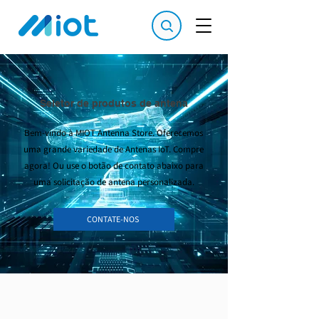
Seletor de produtos de antena
Bem-vindo à MIOT Antenna Store. Oferecemos
uma grande variedade de Antenas IoT. Compre
agora! Ou use o botão de contato abaixo para
uma solicitação de antena personalizada.
CONTATE-NOS