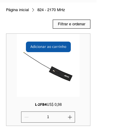
Página inicial
824 - 2170 MHz
Filtrar e ordenar
Adicionar ao carrinho
Preço
US$ 0,98
L-2FB4