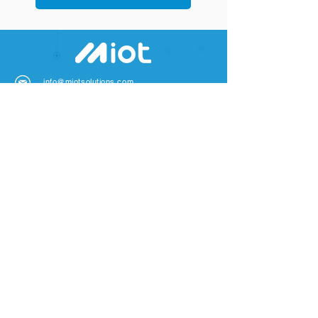
info@miotsolutions.com
Live Chat
EMPRESA
Sobre nós
Contate-nos
Notícias e Eventos
Notícias e Eventos
SOLUÇÕES
Soluções de PCB
Soluções de PCB
ODM / EMS
Antenas Personalizadas
Soluções de PCB
EMPRESA
PRODUTO
S