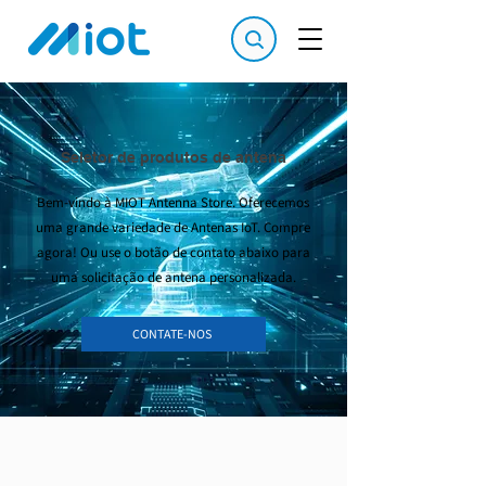
Seletor de produtos de antena
Bem-vindo à MIOT Antenna Store. Oferecemos
uma grande variedade de Antenas IoT. Compre
agora! Ou use o botão de contato abaixo para
uma solicitação de antena personalizada.
CONTATE-NOS