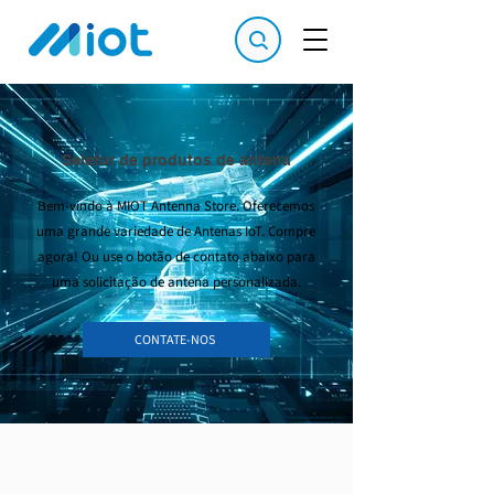
Seletor de produtos de antena
Bem-vindo à MIOT Antenna Store. Oferecemos
uma grande variedade de Antenas IoT. Compre
agora! Ou use o botão de contato abaixo para
uma solicitação de antena personalizada.
CONTATE-NOS