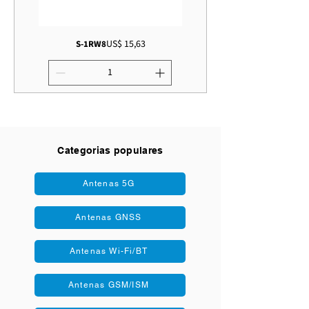
Preço
US$ 15,63
S-1RW8
Categorias populares
Antenas 5G
Antenas GNSS
Antenas Wi-Fi/BT
Antenas GSM/ISM