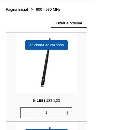
Página inicial
900 - 930 MHz
Filtrar e ordenar
Adicionar ao carrinho
Preço
US$ 1,23
M-1RB1