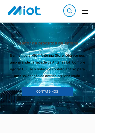
Seletor de produtos de antena
Bem-vindo à MIOT Antenna Store. Oferecemos
uma grande variedade de Antenas IoT. Compre
agora! Ou use o botão de contato abaixo para
uma solicitação de antena personalizada.
CONTATE-NOS