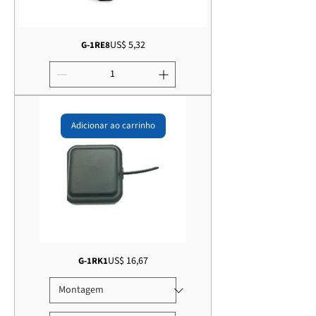
Preço
US$ 5,32
G-1RE8
Adicionar ao carrinho
Preço
US$ 16,67
G-1RK1