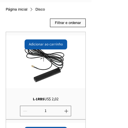
Página inicial
Disco
Filtrar e ordenar
Adicionar ao carrinho
Preço
US$ 2,02
L-1RB5