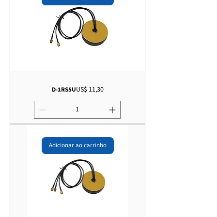
Preço
US$ 11,30
D-1RS5U
Adicionar ao carrinho