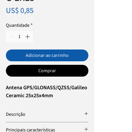
Preço
US$ 0,85
Quantidade
*
Adicionar ao carrinho
Comprar
Antena GPS/GLONASS/QZSS/Galileo
Ceramic 25x25x4mm
Descrição
A G-2RE5 é uma antena compacta de
Principais características