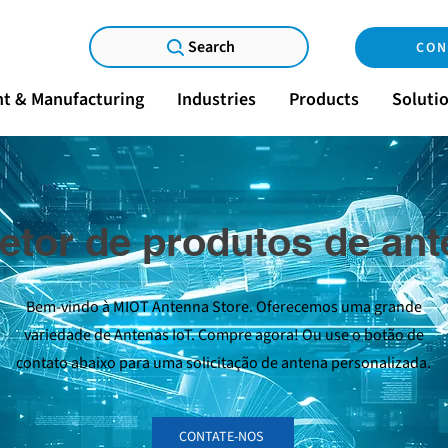
Search
CON
t & Manufacturing
Industries
Products
Soluti
etor de produtos de an
Bem-vindo à MIOT Antenna Store. Oferecemos uma grande
variedade de Antenas IoT. Compre agora! Ou use o botão de
contato abaixo para uma solicitação de antena personalizada.
CONTATE-NOS