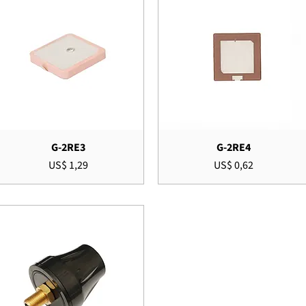
G-2RE3
G-2RE4
Preço
Preço
US$ 1,29
US$ 0,62