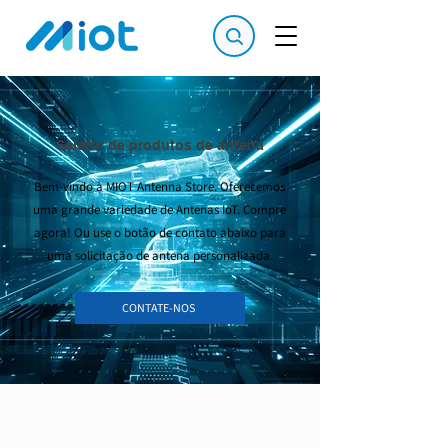
Seletor de produtos de antena
Bem-vindo à MIOT Antenna Store. Oferecemos
uma grande variedade de Antenas IoT. Compre
agora! Ou use o botão de contato abaixo para
uma solicitação de antena personalizada.
CONTATE-NOS