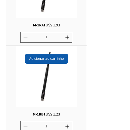
Preço
US$ 1,93
M-1RA1
Adicionar ao carrinho
Preço
US$ 1,23
M-1RB1