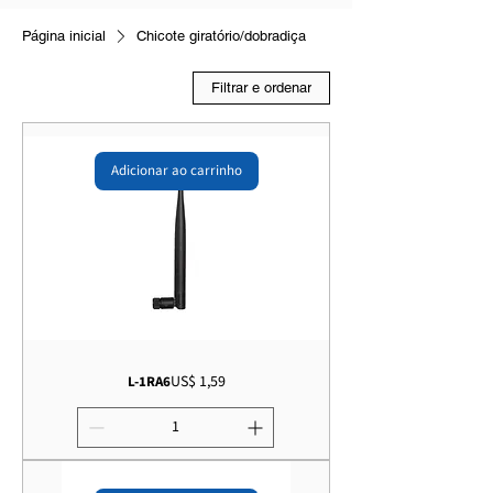
Página inicial
Chicote giratório/dobradiça
Filtrar e ordenar
Adicionar ao carrinho
Preço
US$ 1,59
L-1RA6