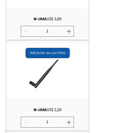
Preço
US$ 3,00
W-1RA5
Adicionar ao carrinho
Preço
US$ 2,20
W-1RA6