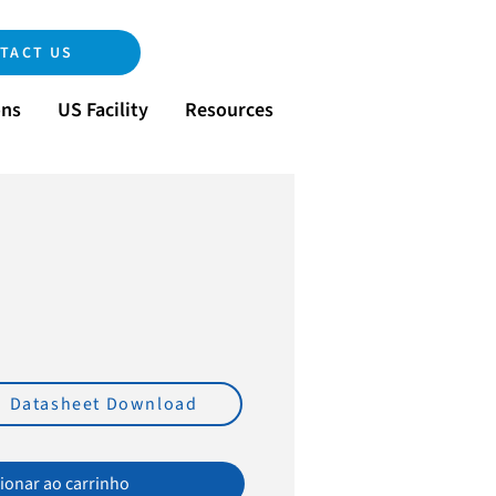
TACT US
ons
US Facility
Resources
eço
Datasheet Download
ionar ao carrinho