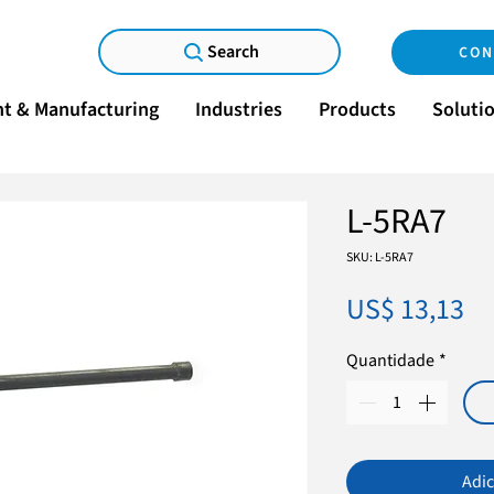
Search
CON
t & Manufacturing
Industries
Products
Soluti
L-5RA7
SKU: L-5RA7
Pr
US$ 13,13
Quantidade
*
Adic