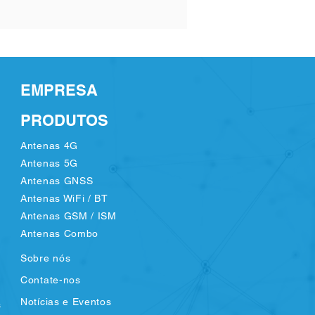
Preço
US$ 0,67
EMPRESA
PRODUTOS
Antenas 4G
Antenas 5G
Antenas GNSS
Antenas WiFi / BT
Antenas GSM / ISM
Antenas Combo
Sobre nós
Contate-nos
Notícias e Eventos
s