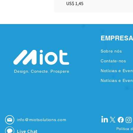
Preço
US$ 1,45
EMPRES
Sobre nós
Contate-nos
Notícias e Even
Design. Conecte. Prospere
Notícias e Even
info@miotsolutions.com
Política 
Live Chat