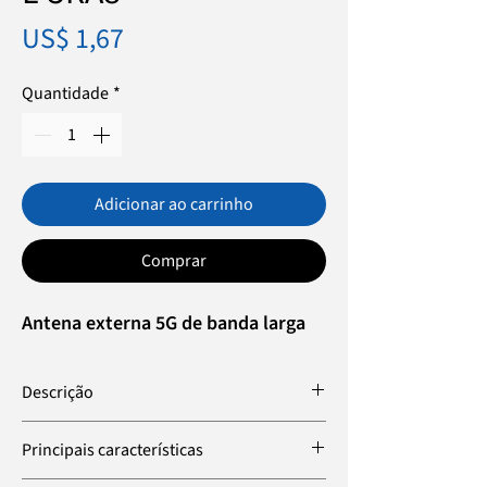
Preço
US$ 1,67
Quantidade
*
Adicionar ao carrinho
Comprar
Antena externa 5G de banda larga
Descrição
A L-5RA8 é uma antena externa compacta
Principais características
e durável que suporta frequências 5G,
LTE, WCDMA e Wi-Fi. Com seu design de